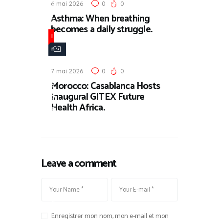
6 mai 2026
0
0
e
Asthma: When breathing
n
becomes a daily struggle.
t
I
i
n
f
t
i
7 mai 2026
0
0
e
Morocco: Casablanca Hosts
c
r
Inaugural GITEX Future
R
n
Health Africa.
e
a
s
t
e
i
a
o
Leave a comment
r
n
c
a
h
l
&
H
Enregistrer mon nom, mon e-mail et mon