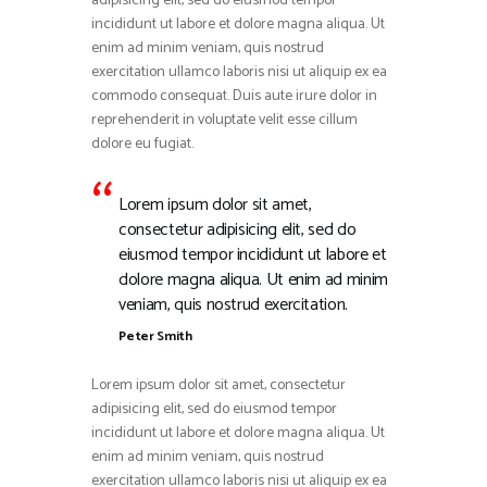
adipisicing elit, sed do eiusmod tempor
incididunt ut labore et dolore magna aliqua. Ut
SUIVI DES CRISES RÉGIONALES ET DES ACTIONS DE
L’AFRICA CDC.
enim ad minim veniam, quis nostrud
SCIENTIFIC RESEARCH
exercitation ullamco laboris nisi ut aliquip ex ea
PUBLICATION D’ÉTUDES DE CAS ET FOCUS
commodo consequat. Duis aute irure dolor in
SCIENTIFIQUES (EX: SYNDROME NÉPHROTIQUE).
reprehenderit in voluptate velit esse cillum
dolore eu fugiat.
Lorem ipsum dolor sit amet,
consectetur adipisicing elit, sed do
eiusmod tempor incididunt ut labore et
dolore magna aliqua. Ut enim ad minim
veniam, quis nostrud exercitation.
Peter Smith
Lorem ipsum dolor sit amet, consectetur
adipisicing elit, sed do eiusmod tempor
incididunt ut labore et dolore magna aliqua. Ut
enim ad minim veniam, quis nostrud
exercitation ullamco laboris nisi ut aliquip ex ea