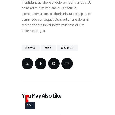
incididunt ut labore et dolore magna aliqua. Ut
enim ad minim veniam, quis nostrud
exercitation ullamco laboris nisi ut aliquip ex ea
commodo consequat. Duis aute irure dolor in
reprehenderit in voluptate velit esse cillum
dolore eu fugiat.
NEWS
WEB
WORLD
You May Also Like
S
c
i