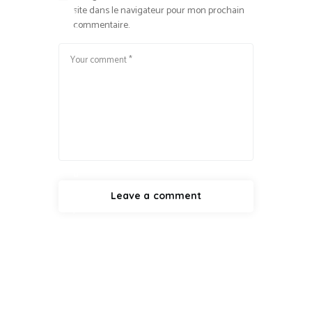
site dans le navigateur pour mon prochain
u
commentaire.
m
a
n
i
t
a
r
i
a
n
,
S
c
i
e
n